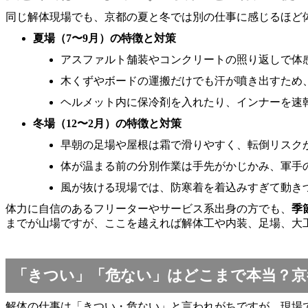
同じ解体現場でも、京都の夏と冬では別の仕事に感じるほど
夏場（7〜9月）の特徴と対策
アスファルト舗装やコンクリートの照り返しで体
木くずやボードの運搬だけでも汗が噴き出すため、
ヘルメット内に保冷剤を入れたり、インナーを速
冬場（12〜2月）の特徴と対策
早朝の足場や屋根は霜で滑りやすく、転倒リスク
体が温まる前の分別作業は手先がかじかみ、軍手
風が抜ける現場では、防寒着を着込みすぎて動き
体力に自信のあるフリーターやサービス系出身の方でも、
季
までが山場ですが、ここを越えれば解体工や内装、足場、大
「きつい」「危ない」はどこまで本当？京
解体の仕事は「きつい・危ない」と言われがちですが、現場