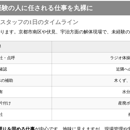
経験の人に任される仕事を丸裸に
スタッフの1日のタイムライン
わります。京都市南区や伏見、宇治方面の解体現場で、未経験
容
社・点呼
ラジオ体
確認
近隣へ
体の補助
木くず
有
水
片付け
産廃
社
周りを固める仕事
が中心です。地味に見えますが、現場管理や