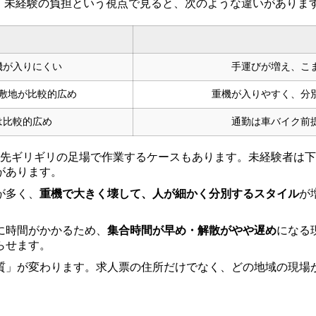
。未経験の負担という視点で見ると、次のような違いがありま
機が入りにくい
手運びが増え、こ
敷地が比較的広め
重機が入りやすく、分
は比較的広め
通勤は車バイク前
軒先ギリギリの足場で作業するケースもあります。未経験者は
があります。
が多く、
重機で大きく壊して、人が細かく分別するスタイル
が
に時間がかかるため、
集合時間が早め・解散がやや遅め
になる
らせます。
質」が変わります。求人票の住所だけでなく、どの地域の現場