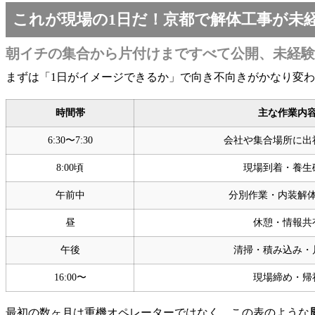
これが現場の1日だ！京都で解体工事が未
朝イチの集合から片付けまですべて公開、未経験
まずは「1日がイメージできるか」で向き不向きがかなり変
時間帯
主な作業内
6:30〜7:30
会社や集合場所に出
8:00頃
現場到着・養生
午前中
分別作業・内装解
昼
休憩・情報共
午後
清掃・積み込み・
16:00〜
現場締め・帰
最初の数ヶ月は重機オペレーターではなく、この表のような