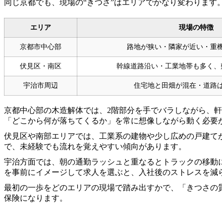
同じ京都でも、現場の“きつさ”はエリアでかなり変わります
エリア
現場の特徴
京都市中心部
路地が狭い・隣家が近い・重
伏見区・南区
幹線道路沿い・工業地帯も多く、
宇治市周辺
住宅地と田畑が混在・道路
京都中心部の木造解体では、2階部分を手でバラしながら、
「どこから何が落ちてくるか」を常に想像しながら動く必要
伏見区や南部エリアでは、工業系の建物や少し広めの戸建て
で、未経験でも流れを覚えやすい傾向があります。
宇治方面では、朝の通勤ラッシュと重なるとトラックの移動
を事前にイメージして求人を選ぶと、入社後のストレスを減
最初の一歩をどのエリアの現場で踏み出すかで、「きつさの
保険になります。