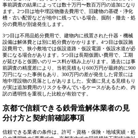
事前調査の結果によっては数十万円〜数百万円の追加になり
ます。2つ目は地中埋設物撤去費用で、旧建物の基礎・浄化
槽・古い配管などが地中に残っている場合、掘削・撤去・処
分の費用が別途発生します。
3つ目は不用品処分費用で、建物内に残置された什器・機械
設備は解体費とは別に処分費がかかります。4つ目は仮設施
設費用で、狭小敷地では仮設道路・仮設電源・仮設水道が必
要になる場合があります。5つ目は長期仮囲い費用で、工期
が延びると仮囲いのリース料が積み上がります。過去には事
前調査の精度差により、当初見積もり600万円が最終的に900
万円になった事例もあり、300万円の差が発生した背景には
地中埋設物の見落としがありました。安価に見える見積もり
が実は追加費用のリスクを孕んでいるケースがあるため、内
訳の透明性を重視した比較が有効です。
京都で信頼できる鉄骨造解体業者の見
分け方と契約前確認事項
信頼できる業者の条件は、許可・資格・保険・地域実績・処