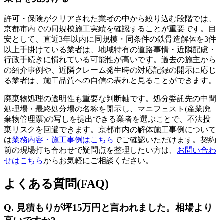
許可・保険がクリアされた業者の中から絞り込む段階では、
京都市内での同規模施工実績を確認することが重要です。目
安として、直近3年以内に同規模・同条件の鉄骨造解体を3件
以上手掛けている業者は、地域特有の道路事情・近隣配慮・
行政手続きに慣れている可能性が高いです。過去の施主から
の紹介事例や、近隣クレーム発生時の対応記録の開示に応じ
る業者は、施工品質への自信の表れと見ることができます。
廃棄物処理の透明性も重要な判断軸です。処分委託先の中間
処理場・最終処分場の名称を開示し、マニフェスト(産業廃
棄物管理票)の写しを提出できる業者を選ぶことで、不法投
棄リスクを回避できます。京都市内の解体施工事例について
は
業務内容・施工事例はこちら
でご確認いただけます。契約
前の現場打ち合わせで疑問点を整理したい方は、
お問い合わ
せはこちら
からお気軽にご相談ください。
よくある質問(FAQ)
Q. 見積もりが坪15万円と言われました。相場より