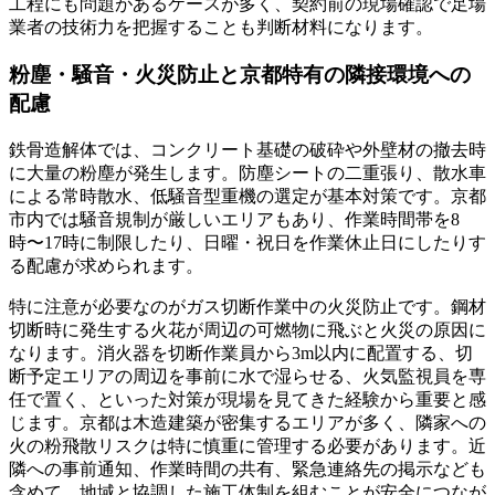
工程にも問題があるケースが多く、契約前の現場確認で足場
業者の技術力を把握することも判断材料になります。
粉塵・騒音・火災防止と京都特有の隣接環境への
配慮
鉄骨造解体では、コンクリート基礎の破砕や外壁材の撤去時
に大量の粉塵が発生します。防塵シートの二重張り、散水車
による常時散水、低騒音型重機の選定が基本対策です。京都
市内では騒音規制が厳しいエリアもあり、作業時間帯を8
時〜17時に制限したり、日曜・祝日を作業休止日にしたりす
る配慮が求められます。
特に注意が必要なのがガス切断作業中の火災防止です。鋼材
切断時に発生する火花が周辺の可燃物に飛ぶと火災の原因に
なります。消火器を切断作業員から3m以内に配置する、切
断予定エリアの周辺を事前に水で湿らせる、火気監視員を専
任で置く、といった対策が現場を見てきた経験から重要と感
じます。京都は木造建築が密集するエリアが多く、隣家への
火の粉飛散リスクは特に慎重に管理する必要があります。近
隣への事前通知、作業時間の共有、緊急連絡先の掲示なども
含めて、地域と協調した施工体制を組むことが安全につなが