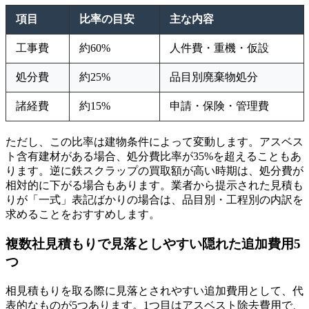
項目
比率の目安
主な内容
工事費
約60%
人件費・重機・仮設
処分費
約25%
品目別廃棄物処分
諸経費
約15%
申請・保険・管理費
ただし、この比率は建物条件によって変動します。アスベス
ト含有建材がある場合、処分費比率が35%を超えることもあ
ります。逆に鉄スクラップの買取額が高い時期は、処分費が
相対的に下がる場合もあります。業者から提示された見積も
りが「一式」表記ばかりの場合は、品目別・工程別の内訳を
求めることをおすすめします。
複数社見積もりで見落としやすい隠れた追加費用5
つ
相見積もりを取る際に見落とされやすい追加費用として、代
表的なものが5つあります。1つ目はアスベスト除去費用で、