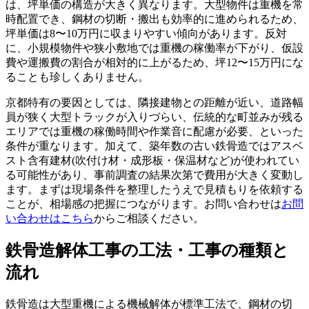
は、坪単価の構造が大きく異なります。大型物件は重機を常
時配置でき、鋼材の切断・搬出も効率的に進められるため、
坪単価は8〜10万円に収まりやすい傾向があります。反対
に、小規模物件や狭小敷地では重機の稼働率が下がり、仮設
費や運搬費の割合が相対的に上がるため、坪12〜15万円にな
ることも珍しくありません。
京都特有の要因としては、隣接建物との距離が近い、道路幅
員が狭く大型トラックが入りづらい、伝統的な町並みが残る
エリアでは重機の稼働時間や作業音に配慮が必要、といった
条件が重なります。加えて、築年数の古い鉄骨造ではアスベ
スト含有建材(吹付け材・成形板・保温材など)が使われてい
る可能性があり、事前調査の結果次第で費用が大きく変動し
ます。まずは現場条件を整理したうえで見積もりを依頼する
ことが、相場感の把握につながります。お問い合わせは
お問
い合わせはこちら
からご相談ください。
鉄骨造解体工事の工法・工事の種類と
流れ
鉄骨造は大型重機による機械解体が標準工法で、鋼材の切