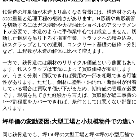
鉄骨造の坪単価が木造より高くなる背景には、構造材そのも
のの重量と処理工程の複雑さがあります。H形鋼や角形鋼管
を切断するにはガス溶断や大型油圧ショベルのアタッチメン
トが必要で、木造のように手作業中心では成立しません。切
断した鋼材を吊り下ろす揚重作業、トラックへの積み込み、
鉄スクラップとしての選別、コンクリート基礎の破砕・分別
など、工程数が木造の解体に比べて増えます。
一方で、鉄骨造には鋼材のリサイクル価値という側面もあり
ます。鉄スクラップは市況によって買取価格が変動します
が、うまく分別・回収できれば費用の一部を相殺できる可能
性があります。ただし、鋼材に塗料・油汚れ・断熱材が付着
している場合は買取単価が下がるため、期待値の管理が必要
です。現場を見てきた経験から言えば、買取額が総工事費の
1〜2割程度をカバーできれば、条件としては悪くない部類に
入ります。
坪単価の変動要因:大型工場と小規模物件での違い
同じ鉄骨造でも、坪150坪の大型工場と坪30坪の小型店舗で