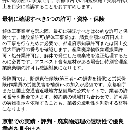
分の透明性の5要素です。京都市内での同規模施工実績3件以
上を目安に確認することをおすすめします。
最初に確認すべき5つの許可・資格・保険
解体工事業者を選ぶ際、最初に確認すべきは公的な許可と保
険です。建設業許可(解体工事業)は、請負金額500万円以上
の工事を行うために必要で、都道府県知事許可または国土交
通大臣許可の番号を確認します。産業廃棄物収集運搬業許
可・処分業許可は、解体で発生した廃棄物を適正処理するた
めに必要です。アスベスト含有建材がある場合は特別管理産
業廃棄物の許可も確認対象になります。
保険面では、賠償責任保険(第三者への損害を補償)と労災保
険(作業員の労働災害を補償)への加入が必須です。京都府庁
または国土交通省近畿地方整備局の公式サイトで、業者の許
可番号を照会できます。契約前の現場打ち合わせで、許可票
の実物提示を依頼することも、業者の透明性を判断する材料
になります。
京都での実績・評判・廃棄物処理の透明性で優良
業者を見分ける