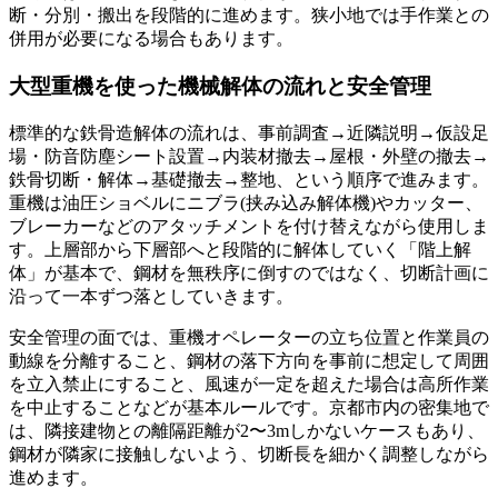
断・分別・搬出を段階的に進めます。狭小地では手作業との
併用が必要になる場合もあります。
大型重機を使った機械解体の流れと安全管理
標準的な鉄骨造解体の流れは、事前調査→近隣説明→仮設足
場・防音防塵シート設置→内装材撤去→屋根・外壁の撤去→
鉄骨切断・解体→基礎撤去→整地、という順序で進みます。
重機は油圧ショベルにニブラ(挟み込み解体機)やカッター、
ブレーカーなどのアタッチメントを付け替えながら使用しま
す。上層部から下層部へと段階的に解体していく「階上解
体」が基本で、鋼材を無秩序に倒すのではなく、切断計画に
沿って一本ずつ落としていきます。
安全管理の面では、重機オペレーターの立ち位置と作業員の
動線を分離すること、鋼材の落下方向を事前に想定して周囲
を立入禁止にすること、風速が一定を超えた場合は高所作業
を中止することなどが基本ルールです。京都市内の密集地で
は、隣接建物との離隔距離が2〜3mしかないケースもあり、
鋼材が隣家に接触しないよう、切断長を細かく調整しながら
進めます。