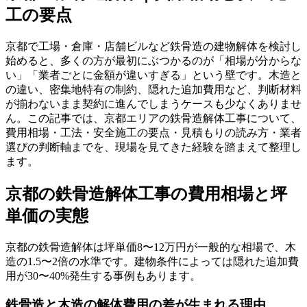
工の要点
京都で工場・倉庫・店舗ビルなど鉄骨造の建物解体を検討し
始めると、多くの方が最初にぶつかるのが「相場が分からな
い」「業者ごとに金額が違いすぎる」という壁です。木造と
の違い、密集地特有の制約、隠れた追加費用など、判断材料
が揃わないまま契約に進んでしまうケースも少なくありませ
ん。この記事では、京都エリアの鉄骨造解体工事について、
費用相場・工法・安全施工の要点・見積もりの読み方・業者
選びの判断軸までを、現場を見てきた経験を踏まえて整理し
ます。
京都の鉄骨造解体工事の費用相場と坪
単価の実態
京都の鉄骨造解体は坪単価8〜12万円が一般的な相場で、木
造の1.5〜2倍の水準です。建物条件によっては隠れた追加費
用が30〜40%発生する事例もあります。
鉄骨造と木造の解体費用の差が生まれる理由