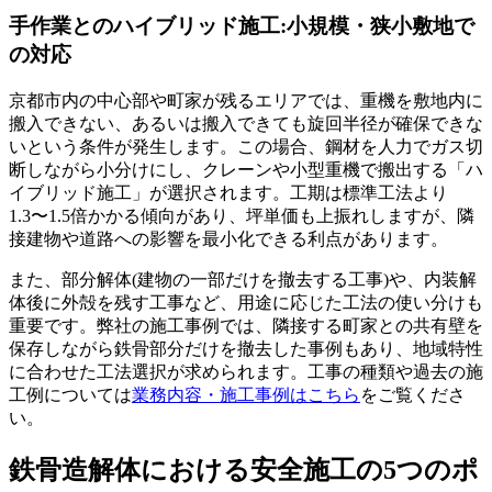
手作業とのハイブリッド施工:小規模・狭小敷地で
の対応
京都市内の中心部や町家が残るエリアでは、重機を敷地内に
搬入できない、あるいは搬入できても旋回半径が確保できな
いという条件が発生します。この場合、鋼材を人力でガス切
断しながら小分けにし、クレーンや小型重機で搬出する「ハ
イブリッド施工」が選択されます。工期は標準工法より
1.3〜1.5倍かかる傾向があり、坪単価も上振れしますが、隣
接建物や道路への影響を最小化できる利点があります。
また、部分解体(建物の一部だけを撤去する工事)や、内装解
体後に外殻を残す工事など、用途に応じた工法の使い分けも
重要です。弊社の施工事例では、隣接する町家との共有壁を
保存しながら鉄骨部分だけを撤去した事例もあり、地域特性
に合わせた工法選択が求められます。工事の種類や過去の施
工例については
業務内容・施工事例はこちら
をご覧くださ
い。
鉄骨造解体における安全施工の5つのポ