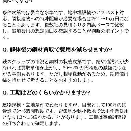
高いですか?
条件次第では妥当な水準です。地中埋設物やアスベスト対
応、隣接建物への特殊配慮が必要な場合は坪12〜15万円にな
ることもあります。複数社の見積もりを内訳ベースで比較
し、追加費用の想定範囲を確認することが判断のポイントで
す。
Q. 解体後の鋼材買取で費用を減らせますか?
鉄スクラップの市況と鋼材の状態次第です。錆や油汚れが少
なければ買取単価が上がり、50〜200万円程度の減額につな
がる事例もあります。ただし相場変動があるため、期待値は
幅を持たせて考えることをおすすめします。
Q. 工期はどのくらいかかりますか?
建物規模・立地条件で変わりますが、目安として100坪の鉄
骨造で3〜6週間程度です。密集地や狭小敷地では手作業併用
となり1.3〜1.5倍かかることがあります。工期は事前調査後
の打ち合わせで確定します。