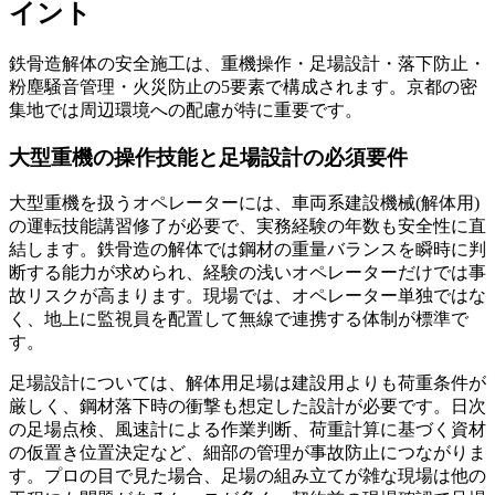
イント
鉄骨造解体の安全施工は、重機操作・足場設計・落下防止・
粉塵騒音管理・火災防止の5要素で構成されます。京都の密
集地では周辺環境への配慮が特に重要です。
大型重機の操作技能と足場設計の必須要件
大型重機を扱うオペレーターには、車両系建設機械(解体用)
の運転技能講習修了が必要で、実務経験の年数も安全性に直
結します。鉄骨造の解体では鋼材の重量バランスを瞬時に判
断する能力が求められ、経験の浅いオペレーターだけでは事
故リスクが高まります。現場では、オペレーター単独ではな
く、地上に監視員を配置して無線で連携する体制が標準で
す。
足場設計については、解体用足場は建設用よりも荷重条件が
厳しく、鋼材落下時の衝撃も想定した設計が必要です。日次
の足場点検、風速計による作業判断、荷重計算に基づく資材
の仮置き位置決定など、細部の管理が事故防止につながりま
す。プロの目で見た場合、足場の組み立てが雑な現場は他の