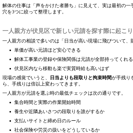
解体の仕事は「声をかけた者勝ち」に見えて、実は最初の一
穴を3つに絞って整理します。
一人親方が伏見区で新しい元請を探す際に起こり
一人親方の相談で多いのは「日当が高い現場に飛びついて、
単価が高い元請ほど安心できる
解体工事業の登録や保険関係は元請が全部持ってくれる
伏見区内なら移動も楽で実質時給も高いはず
現場の感覚でいうと、
日当よりも段取りと拘束時間
が手残り
ら、手残りは倍以上変わってきます。
一人親方が元請を選ぶ時の最低チェックは次の通りです。
集合時間と実際の作業開始時間
養生や近隣あいさつの段取りを誰がするか
支払いサイトと締め日のルール
社会保険や労災の扱いをどうしているか